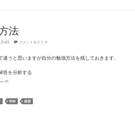
方法
1月4日
コメントをどうぞ
て違うと思いますが自分の勉強方法を残しておきます。
解答を分析する
む
勉強方法
→
許
学科
復習