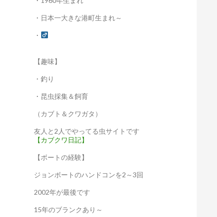
・1960年生まれ
・日本一大きな港町生まれ～
・
【趣味】
・釣り
・昆虫採集＆飼育
（カブト＆クワガタ）
友人と2人でやってる虫サイトです
【カブクワ日記】
【ボートの経験】
ジョンボートのハンドコンを2～3回
2002年が最後です
15年のブランクあり～