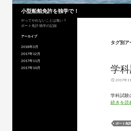
検
小型船舶免許を独学で！
索
やってやれないことは無い？
ボート免許 独学の記録
アーカイブ
タグ別アー
2018年3月
2017年12月
2017年11月
学科
2017年10月
2017年1
学科試験
続きを読
ボート免