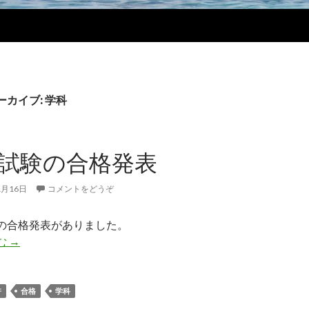
カイブ: 学科
試験の合格発表
1月16日
コメントをどうぞ
の合格発表がありました。
む
学科試験の合格発表
→
許
合格
学科