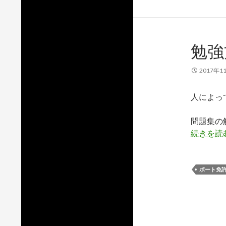
勉強
2017年1
人によっ
問題集の
続きを読
ボート免