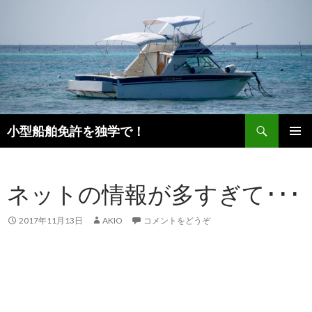
検
小型船舶免許を独学で！
索
コ
メインメ
ン
ニュー
テ
ネットの情報が多すぎて･･･
ン
ツ
へ
2017年11月13日
AKIO
コメントをどうぞ
移
動