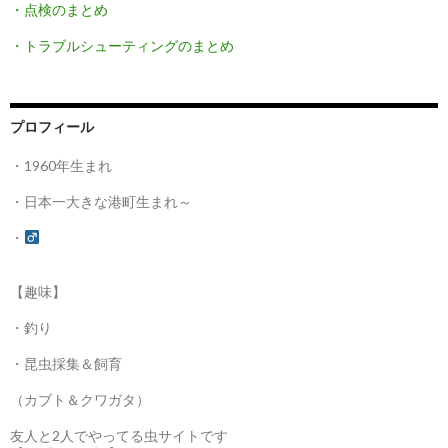
・点検のまとめ
・トラブルシューティングのまとめ
プロフィール
・1960年生まれ
・日本一大きな港町生まれ～
・
【趣味】
・釣り
・昆虫採集＆飼育
（カブト＆クワガタ）
友人と2人でやってる虫サイトです