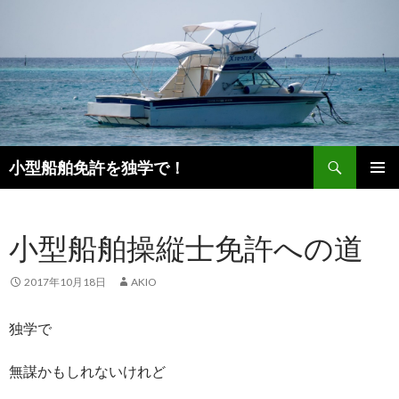
検
小型船舶免許を独学で！
索
コ
メインメ
ン
ニュー
テ
小型船舶操縦士免許への道
ン
ツ
へ
2017年10月18日
AKIO
移
動
独学で
無謀かもしれないけれど