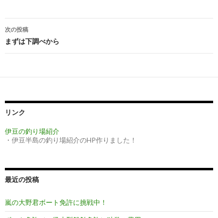
次の投稿
投
まずは下調べから
稿
ナ
ビ
ゲ
リンク
ー
伊豆の釣り場紹介
・伊豆半島の釣り場紹介のHP作りました！
シ
ョ
ン
最近の投稿
嵐の大野君ボート免許に挑戦中！