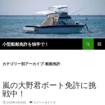
検
小型船舶免許を独学で！
索
コ
メインメ
ン
ニュー
テ
ン
カテゴリー別アーカイブ: 船舶免許
ツ
へ
移
嵐の大野君ボート免許に挑
動
戦中！
2018年3月20日
コメントをどうぞ