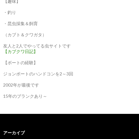
【趣味】
・釣り
・昆虫採集＆飼育
（カブト＆クワガタ）
友人と2人でやってる虫サイトです
【カブクワ日記】
【ボートの経験】
ジョンボートのハンドコンを2～3回
2002年が最後です
15年のブランクあり～
アーカイブ