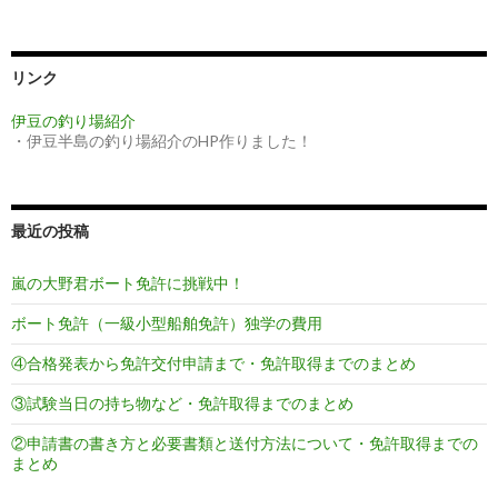
稿
ナ
ビ
リンク
ゲ
伊豆の釣り場紹介
・伊豆半島の釣り場紹介のHP作りました！
ー
シ
ョ
最近の投稿
ン
嵐の大野君ボート免許に挑戦中！
ボート免許（一級小型船舶免許）独学の費用
④合格発表から免許交付申請まで・免許取得までのまとめ
③試験当日の持ち物など・免許取得までのまとめ
②申請書の書き方と必要書類と送付方法について・免許取得までの
まとめ