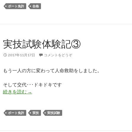
ボート免許
合格
実技試験体験記③
2017年11月17日
コメントをどうぞ
もう一人の方に変わって人命救助をしました。
そして交代･･･ドキドキです
続きを読む
実技試験体験記③
→
ボート免許
実技
実技試験