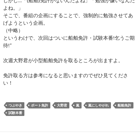
しかし…「(船舶)免許がないんだよね」「勉強が嫌いなんだ
よね。」
そこで、番組の企画にすることで、強制的に勉強させてあ
げようという企画。
（中略）
というわけで、次回はついに船舶免許・試験本番!乞うご期
待!”
次週大野君が小型船舶免許を取るところが出ますよ。
免許取る方は参考になると思いますのでぜひ見てくださ
い！
つぶやき
ボート免許
大野君
嵐
嵐にしやがれ
船舶免許
試験本番