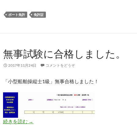
ボート免許
免許証
無事試験に合格しました。
2017年11月24日
コメントをどうぞ
「小型船舶操縦士1級」無事合格しました！
続きを読む
無事試験に合格しました。
→