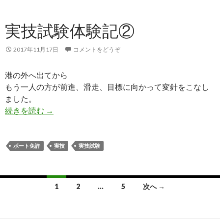
実技試験体験記②
2017年11月17日
コメントをどうぞ
港の外へ出てから
もう一人の方が前進、滑走、目標に向かって変針をこなし
ました。
続きを読む
実技試験体験記②
→
ボート免許
実技
実技試験
1
2
…
5
次へ →
投